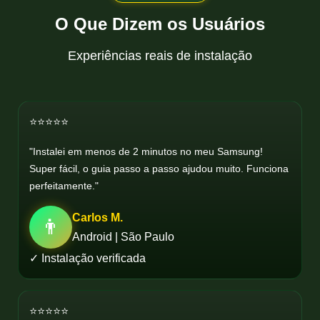
O Que Dizem os Usuários
Experiências reais de instalação
⭐⭐⭐⭐⭐
"Instalei em menos de 2 minutos no meu Samsung!
Super fácil, o guia passo a passo ajudou muito. Funciona
perfeitamente."
Carlos M.
👨
Android | São Paulo
✓ Instalação verificada
⭐⭐⭐⭐⭐