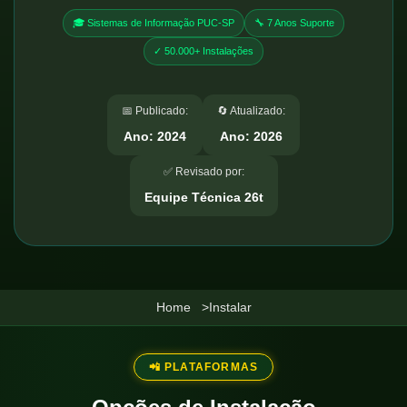
Baixar
🎓 Sistemas de Informação PUC-SP
🔧 7 Anos Suporte
✓ 50.000+ Instalações
Instalar
📅 Publicado:
🔄 Atualizado:
🌐 Social & Contato
Ano: 2024
Ano: 2026
📱 Telegram
✅ Revisado por:
Equipe Técnica 26t
📘 Facebook
Home
Instalar
📲 PLATAFORMAS