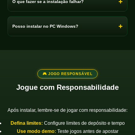
O que fazer se a instalação falhar?
Posso instalar no PC Windows?
🎮 JOGO RESPONSÁVEL
Jogue com Responsabilidade
Após instalar, lembre-se de jogar com responsabilidade:
Defina limites:
Configure limites de depósito e tempo
Use modo demo:
Teste jogos antes de apostar