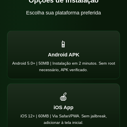
Opções de Instalação
Escolha sua plataforma preferida
📱
Android APK
Android 5.0+ | 50MB | Instalação em 2 minutos. Sem root
necessário, APK verificado.
🍎
iOS App
iOS 12+ | 60MB | Via Safari/PWA. Sem jailbreak,
adicionar à tela inicial.