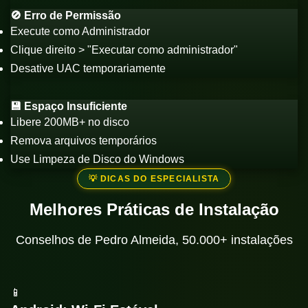
🚫 Erro de Permissão
Execute como Administrador
Clique direito > "Executar como administrador"
Desative UAC temporariamente
💾 Espaço Insuficiente
Libere 200MB+ no disco
Remova arquivos temporários
Use Limpeza de Disco do Windows
💡 DICAS DO ESPECIALISTA
Melhores Práticas de Instalação
Conselhos de Pedro Almeida, 50.000+ instalações
📱