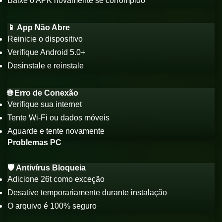
Baixe o APK novamente se corrompido
📱 App Não Abre
Reinicie o dispositivo
Verifique Android 5.0+
Desinstale e reinstale
🌐 Erro de Conexão
Verifique sua internet
Tente Wi-Fi ou dados móveis
Aguarde e tente novamente
Problemas PC
🛡️ Antivírus Bloqueia
Adicione 26t como exceção
Desative temporariamente durante instalação
O arquivo é 100% seguro