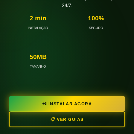
24/7.
Game
2 min
100%
INSTALAÇÃO
SEGURO
Lottery
👤 Conta
50MB
Login
TAMANHO
Cadastro
Bônus
📲 INSTALAR AGORA
VIP
📋 VER GUIAS