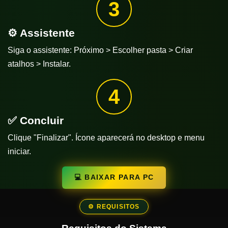
3
⚙️ Assistente
Siga o assistente: Próximo > Escolher pasta > Criar
atalhos > Instalar.
4
✅ Concluir
Clique "Finalizar". Ícone aparecerá no desktop e menu
iniciar.
💻 BAIXAR PARA PC
⚙️ REQUISITOS