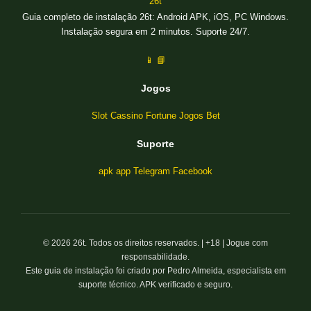
26t
Guia completo de instalação 26t: Android APK, iOS, PC Windows.
Instalação segura em 2 minutos. Suporte 24/7.
📱
📘
Jogos
Slot
Cassino
Fortune
Jogos
Bet
Suporte
apk
app
Telegram
Facebook
© 2026 26t. Todos os direitos reservados. | +18 | Jogue com
responsabilidade.
Este guia de instalação foi criado por Pedro Almeida, especialista em
suporte técnico. APK verificado e seguro.